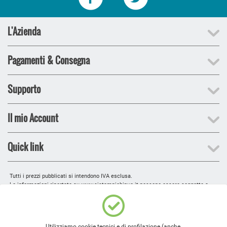
L'Azienda
Pagamenti & Consegna
Supporto
Il mio Account
Quick link
Tutti i prezzi pubblicati si intendono IVA esclusa.
Le informazioni riportate su www.sistampichipuo.it possono essere soggette a
modifiche senza preavviso.
Le immagini sono indicative e possono presentare lievi variazioni cromatiche.
Web site design, testi e grafica © 2010-2019
Explicita Srl
.
E' vietata la r
iproduzione anche parziale.
Utilizziamo cookie tecnici e di profilazione (anche