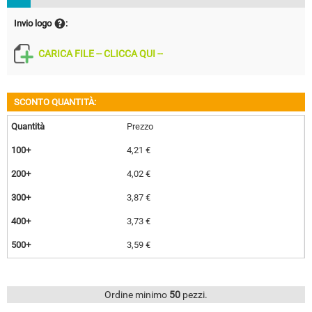
Invio logo
:
CARICA FILE -- CLICCA QUI --
SCONTO QUANTITÀ:
Quantità
Prezzo
100+
4,21
€
200+
4,02
€
300+
3,87
€
400+
3,73
€
500+
3,59
€
Ordine minimo
50
pezzi.