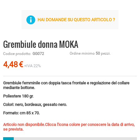
HAI DOMANDE SU QUESTO ARTICOLO ?
Grembiule donna MOKA
Ordine minimo
50
pezzi.
Codice prodotto:
GG072
4,48
€
+IVA 22%
Grembiule femminile con doppia tasca frontale e regolazione del collare
mediante bottone.
Poliestere 180 gr.
Colori: nero, bordeaux, gessato nero.
Formato: cm 85 x 70.
Articolo non disponibile.Clicca l'icona colore per conoscere la data di arrivo,
se prevista.