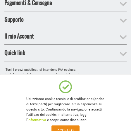
Pagamenti & Consegna
Supporto
Il mio Account
Quick link
Tutti i prezzi pubblicati si intendono IVA esclusa.
Le informazioni riportate su www.sistampichipuo.it possono essere soggette a
modifiche senza preavviso.
Le immagini sono indicative e possono presentare lievi variazioni cromatiche.
Web site design, testi e grafica © 2010-2019
Explicita Srl
.
E' vietata la r
iproduzione anche parziale.
Utilizziamo cookie tecnici e di profilazione (anche
EXPLICITA SRL -
Via Latorre, 43 - 72015 FASANO (BR)
di terze parti) per migliorare la tua esperienza su
R.I. Brindisi, Cod. Fiscale e Partita Iva 02282360748
questo sito. Continuando la navigazione accetti
l'utilizzo dei cookie; in alternativa, leggi
l'
informativa
e scopri come disabilitarli.​​​​
ACCETTO