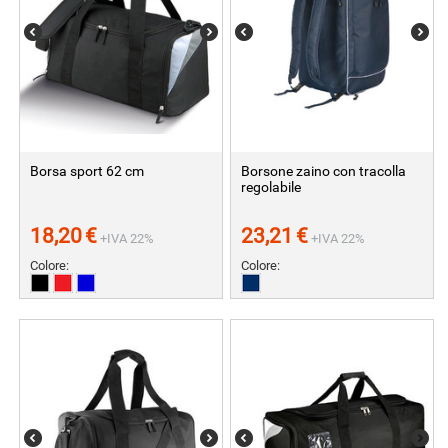
Borsa sport 62 cm
Borsone zaino con tracolla
regolabile
18,20
€
23,21
€
+IVA 22%
+IVA 22%
Colore:
Colore: