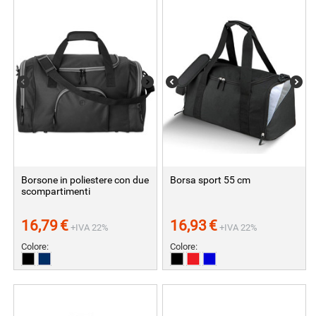
Borsone in poliestere con due
Borsa sport 55 cm
scompartimenti
16,79
€
16,93
€
+IVA 22%
+IVA 22%
Colore:
Colore: