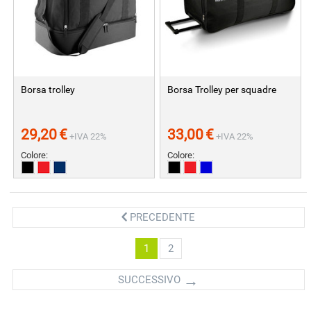
Borsa trolley
Borsa Trolley per squadre
29,20
€
33,00
€
+IVA 22%
+IVA 22%
Colore:
Colore:
PRECEDENTE
1
2
SUCCESSIVO