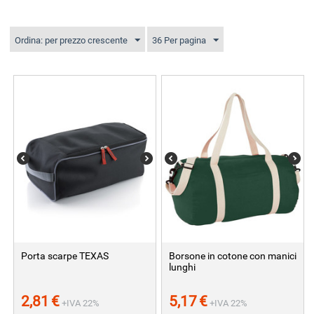
Ordina: per prezzo crescente
36 Per pagina
Porta scarpe TEXAS
Borsone in cotone con manici
lunghi
2,81
€
5,17
€
+IVA 22%
+IVA 22%