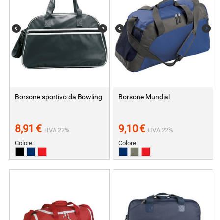
Borsone sportivo da Bowling
Borsone Mundial
8,91
€
9,10
€
+IVA 22%
+IVA 22%
Colore:
Colore: