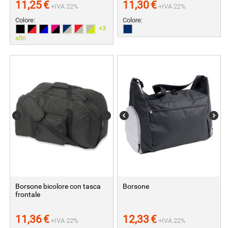
11,25
€
11,30
€
+IVA 22%
+IVA 22%
Colore:
Colore:
+3
altri
Borsone bicolore con tasca
Borsone
frontale
11,36
€
12,33
€
+IVA 22%
+IVA 22%