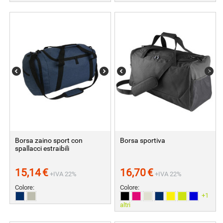
Borsa zaino sport con
Borsa sportiva
spallacci estraibili
15,14
€
16,70
€
+IVA 22%
+IVA 22%
Colore:
Colore:
+1
altri