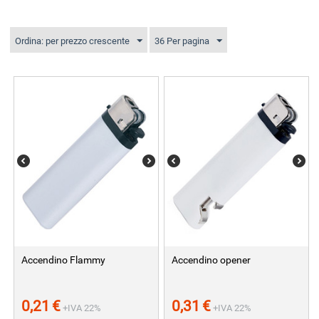
Ordina: per prezzo crescente
36 Per pagina
Accendino Flammy
Accendino opener
0,21
€
0,31
€
+IVA 22%
+IVA 22%