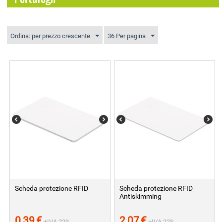
Ordina: per prezzo crescente
36 Per pagina
Scheda protezione RFID
Scheda protezione RFID
Antiskimming
0,39
€
2,07
€
+IVA 22%
+IVA 22%