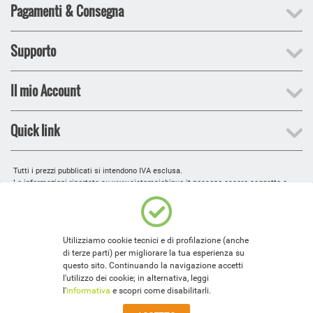
Pagamenti & Consegna
Supporto
Il mio Account
Quick link
Tutti i prezzi pubblicati si intendono IVA esclusa.
Le informazioni riportate su www.sistampichipuo.it possono essere soggette a
modifiche senza preavviso.
Le immagini sono indicative e possono presentare lievi variazioni cromatiche.
Web site design, testi e grafica © 2010-2019
Explicita Srl
.
E' vietata la r
iproduzione anche parziale.
Utilizziamo cookie tecnici e di profilazione (anche
EXPLICITA SRL -
Via Latorre, 43 - 72015 FASANO (BR)
di terze parti) per migliorare la tua esperienza su
R.I. Brindisi, Cod. Fiscale e Partita Iva 02282360748
questo sito. Continuando la navigazione accetti
l'utilizzo dei cookie; in alternativa, leggi
l'
informativa
e scopri come disabilitarli.​​​​