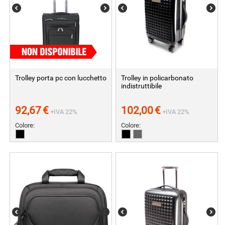
Trolley porta pc con lucchetto
Trolley in policarbonato
indistruttibile
92,67
€
102,00
€
+IVA 22%
+IVA 22%
Colore:
Colore: