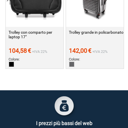
Trolley con comparto per
Trolley grande in policarbonato
laptop 17"
104,58
€
142,00
€
+IVA 22%
+IVA 22%
Colore:
Colore:
I prezzi più bassi del web